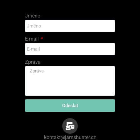
Jméno
E-mail
Zpráva
Odeslat
kontakt@jamshunter.cz