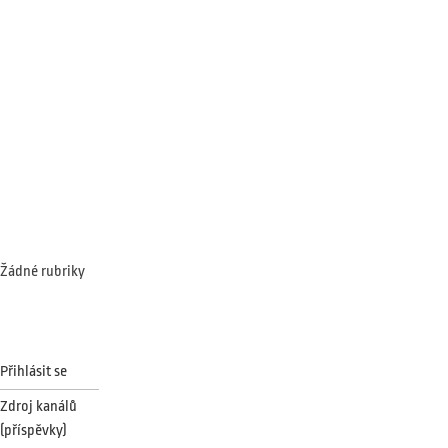
Recent
Comments
Archives
Categories
Žádné rubriky
Meta
Přihlásit se
Zdroj kanálů
(příspěvky)