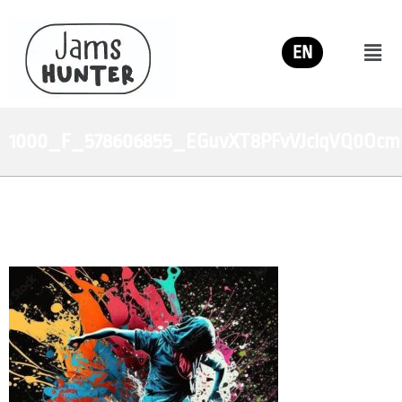
EN
1000_F_578606855_EGuvXT8PFvVJclqVQ0OcmU