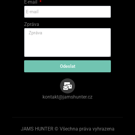
E-mail
Zpráva
Odeslat
kontakt@jamshunter.cz
JAMS HUNTER © Všechna práva vyhrazena