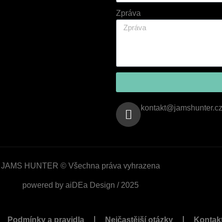
Zpráva
kontakt@jamshunter.c
JAMS HUNTER © Všechna práva vyhrazena
powered by aiDEa Design / 2025
Podmínky a pravidla
Nejčastější otázky
Kontakt