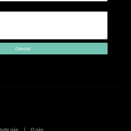
Odeslat
z
ujte nás
O nás