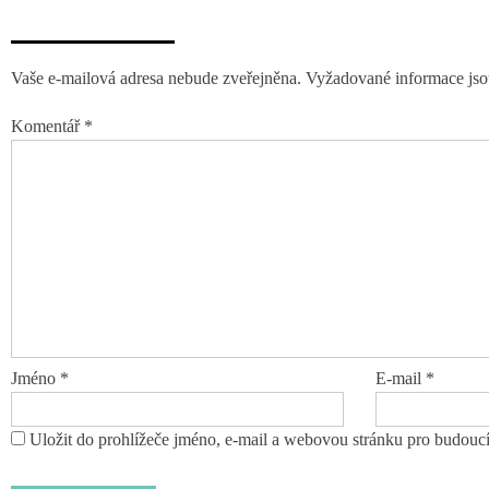
Napsat komentář
Vaše e-mailová adresa nebude zveřejněna.
Vyžadované informace js
Komentář
*
Jméno
*
E-mail
*
Uložit do prohlížeče jméno, e-mail a webovou stránku pro budouc